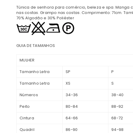
Túnica de senhora para comércio, beleza e spa. Manga cu
nas costas. Grampo nas costas. Comprimento: 71cm. Tamb
70% Algodão e 30% Poliéster
GUIA DE TAMANHOS
MULHER
Tamanho Letra
SP
P
Tamanho Letra
XS
S
Números
34-36
38-40
Peito
80-84
88-92
Cintura
64-66
68-72
Quadril
86-90
94-98