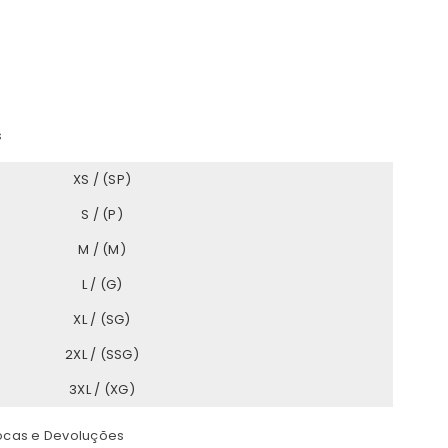
s
XS / (SP)
S / (P)
M / (M)
L / (G)
XL / (SG)
2XL / (SSG)
3XL / (XG)
rocas e Devoluções