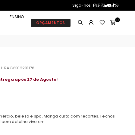
Facebook
Twitter
Pinterest
Instagram
Linkedin
YouTube
TikTok
Whatsa
Siga-nos:
ENSINO
0
ORÇAMENTOS
U:
RAGYK02201176
ntrega após 27 de Agosto!
ércio, beleza e spa. Manga curta com recortes. Fechos
 com detalhe vivo em...