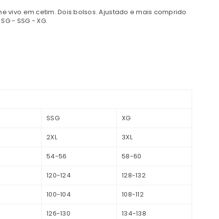
e vivo em cetim. Dois bolsos. Ajustado e mais comprido
SG - SSG - XG.
SSG
XG
2XL
3XL
54-56
58-60
120-124
128-132
100-104
108-112
126-130
134-138