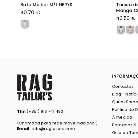
Túnica Aberta Manga Curta Mina
Túnica M
Manga Cu
48.00 €
Preço
49.00 €
normal
Preço
normal
INFORMAÇ
Contactos
Blog - Notíc
Quem Somo
Política de 
Tlm
:(+351) 913 741 480
À medida
(Chamada para rede móvel nacional)
Bordados &
Email
: info@ragtailors.com
Guia de Ta