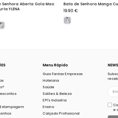
ulher Aberta Gola Mao
Bata Mulher M/L NERYS
rta JUDIT
40.70 €
Preço
normal
ÕES
Menu Rápido
NEWS
Guia Fardas Empresas
Subsc
receb
ias
Hotelaria
s?
Saúde
Descontos
Salões & Beleza
EPI's Indústria
Co
 Estampagem
Ensino
e 
manhos
Calçado Profissional