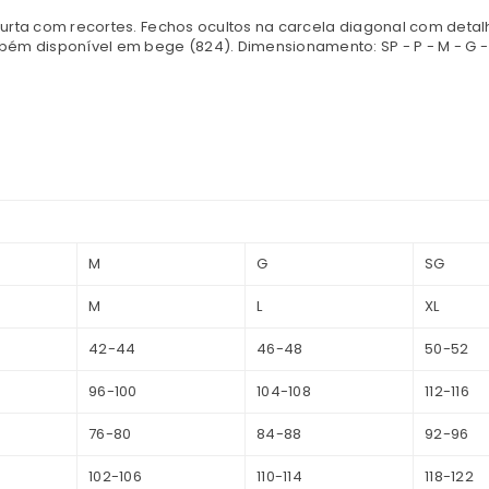
rta com recortes. Fechos ocultos na carcela diagonal com detalh
ém disponível em bege (824). Dimensionamento: SP - P - M - G - 
M
G
SG
M
L
XL
42-44
46-48
50-52
96-100
104-108
112-116
76-80
84-88
92-96
102-106
110-114
118-122