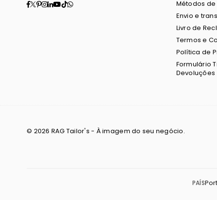
Facebook
Twitter
Pinterest
Instagram
Linkedin
YouTube
TikTok
Whatsapp
Métodos de
Envio e tran
Livro de Re
Termos e C
Política de 
Formulário 
Devoluções
© 2026 RAG Tailor's - À imagem do seu negócio.
PAÍS