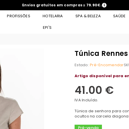
Envios gratuitos em compras ≥ 79.90€.
i
PROFISSÕES
HOTELARIA
SPA & BELEZA
SAÚDE
EPI'S
Túnica Rennes
Estado:
Pré-Encomendar
SK
Artigo disponível para e
41.00 €
Preço
normal
IVA Incluído.
Túnica de senhora para com
ocultos na carcela diagonal
Pré-venda