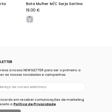
Túnica de Senhora Aberta Gola Mao
Manga Curta YLENA
43.50 €
Preço
normal
LETTER
reva a nossa NEWSLETTER para ser o primeiro a
er as nossas novidades e campanhas.
ncordo em receber comunicações de marketing
aceito a
Política de Privacidade
.