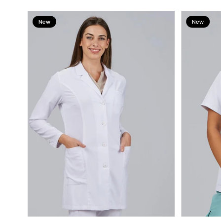
New
New