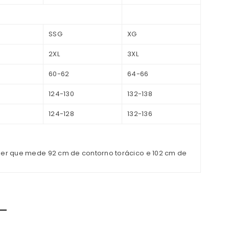
SSG
XG
2XL
3XL
60-62
64-66
124-130
132-138
124-128
132-136
er que mede 92 cm de contorno torácico e 102 cm de