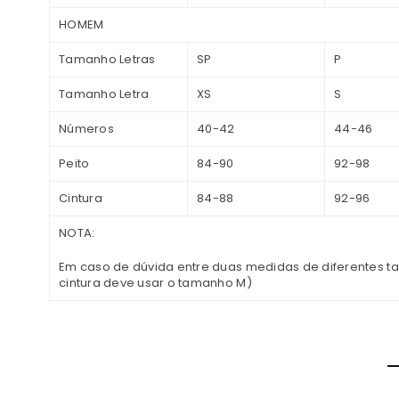
HOMEM
Tamanho Letras
SP
P
Tamanho Letra
XS
S
Números
40-42
44-46
Peito
84-90
92-98
Cintura
84-88
92-96
NOTA:
Em caso de dúvida entre duas medidas de diferentes t
cintura deve usar o tamanho M)