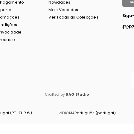
 Pagamento
Novidades
S
sporte
Mais Vendidos
Siga
clamações
Ver Todas as Colecções
ondições
Fac
Twi
P
Privacidade
Trocas e
Crafted by
RAG Studio
IDIOMA