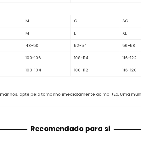
M
G
SG
M
L
XL
48-50
52-54
56-58
100-106
108-114
116-122
100-104
108-112
116-120
amanhos, opte pelo tamanho imediatamente acima. (Ex. Uma mulh
Recomendado para si