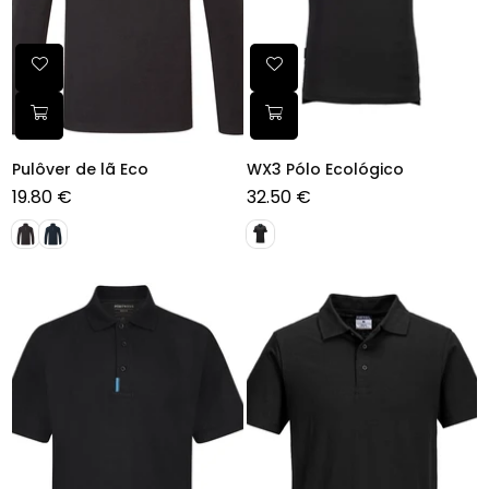
Pulôver de lã Eco
WX3 Pólo Ecológico
19.80 €
32.50 €
Preço
Preço
normal
normal