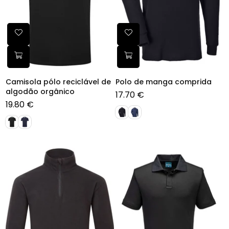
Camisola pólo reciclável de
Polo de manga comprida
algodão orgânico
17.70 €
Preço
19.80 €
normal
Preço
normal