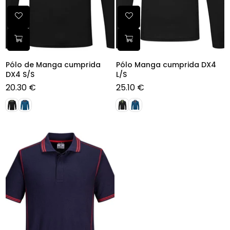
Pólo de Manga cumprida
Pólo Manga cumprida DX4
DX4 S/S
L/S
20.30 €
25.10 €
Preço
Preço
normal
normal