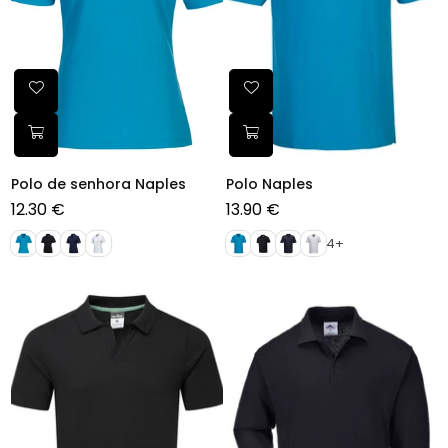
Polo de senhora Naples
Polo Naples
12.30 €
13.90 €
Preço
Preço
normal
normal
4+