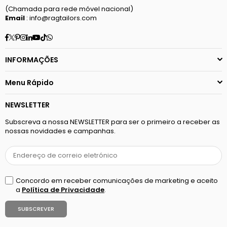
(Chamada para rede móvel nacional)
Email
: info@ragtailors.com
Facebook
Twitter
Pinterest
Instagram
Linkedin
YouTube
TikTok
Whatsapp
INFORMAÇÕES
Menu Rápido
NEWSLETTER
Subscreva a nossa NEWSLETTER para ser o primeiro a receber as
nossas novidades e campanhas.
Concordo em receber comunicações de marketing e aceito
a
Política de Privacidade
.
SUBSCREVER