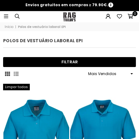
Envios gratuitos em compras ≥ 79.90€.
i
0
Início
|
Polos de vestuário laboral EPI
POLOS DE VESTUÁRIO LABORAL EPI
FILTRAR
Ordenar
Limpar todos