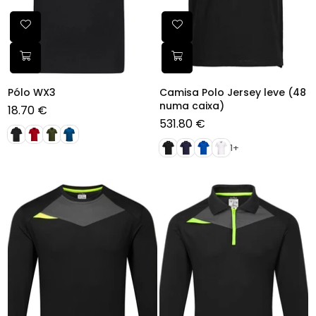
Pólo WX3
Camisa Polo Jersey leve (48
numa caixa)
18.70 €
Preço
531.80 €
normal
Preço
normal
1+