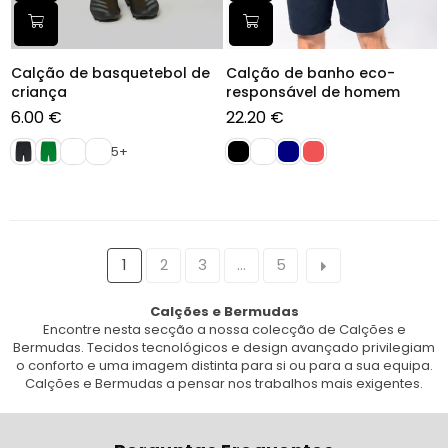
Calção de basquetebol de
Calção de banho eco-
criança
responsável de homem
6.00 €
22.20 €
Preço
Preço
normal
normal
5+
1
2
3
…
5
Calções e Bermudas
Encontre nesta secção a nossa colecção de Calções e
Bermudas.
Tecidos tecnológicos e design avançado privilegiam
o conforto e uma imagem distinta para si ou para a sua equipa.
Calções e Bermudas
a pensar nos trabalhos mais exigentes.