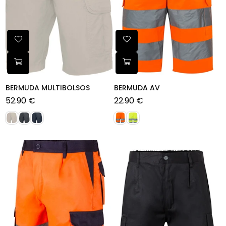
BERMUDA MULTIBOLSOS
BERMUDA AV
52.90 €
22.90 €
Preço
Preço
normal
normal