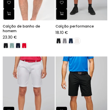
Calção de banho de
Calção performance
homem
18.10 €
Preço
23.30 €
normal
Preço
normal