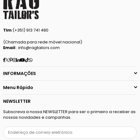
Tlm
:(+351) 913 741 480
(Chamada para rede móvel nacional)
Email
: info@ragtailors.com
Facebook
Twitter
Pinterest
Instagram
Linkedin
YouTube
TikTok
Whatsapp
INFORMAÇÕES
Menu Rápido
NEWSLETTER
Subscreva a nossa NEWSLETTER para ser o primeiro a receber as
nossas novidades e campanhas.