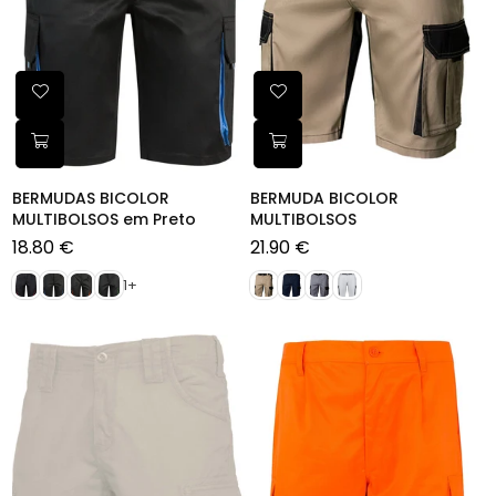
BERMUDAS BICOLOR
BERMUDA BICOLOR
MULTIBOLSOS em Preto
MULTIBOLSOS
18.80 €
21.90 €
Preço
Preço
normal
normal
1+