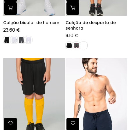
Calção bicolor de homem
Calção de desporto de
senhora
23.60 €
Preço
9.10 €
normal
Preço
normal