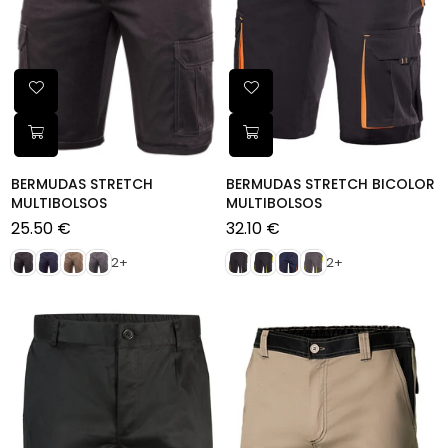
BERMUDAS STRETCH
BERMUDAS STRETCH BICOLOR
MULTIBOLSOS
MULTIBOLSOS
25.50 €
32.10 €
Preço
Preço
normal
normal
2+
2+