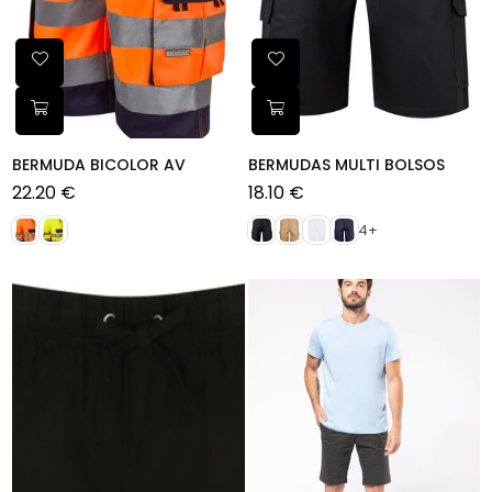
BERMUDA BICOLOR AV
BERMUDAS MULTI BOLSOS
22.20 €
18.10 €
Preço
Preço
normal
normal
4+