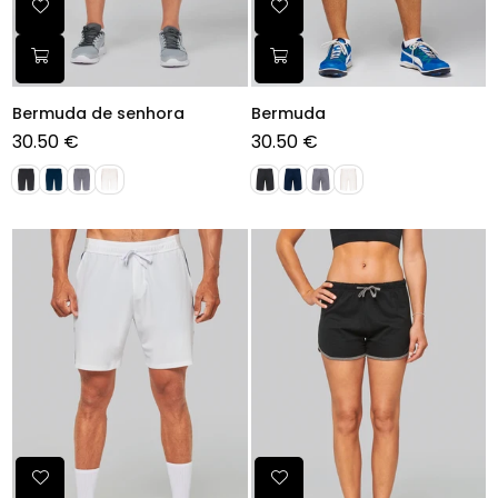
Bermuda de senhora
Bermuda
30.50 €
30.50 €
Preço
Preço
normal
normal