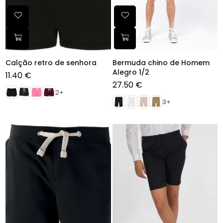
Calção retro de senhora
Bermuda chino de Homem
Alegro 1/2
11.40 €
Preço
27.50 €
normal
Preço
2+
normal
3+