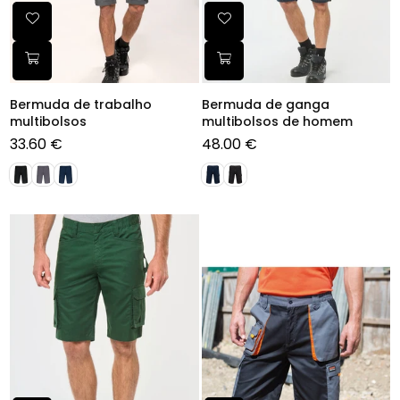
Bermuda de trabalho
Bermuda de ganga
multibolsos
multibolsos de homem
33.60 €
48.00 €
Preço
Preço
normal
normal