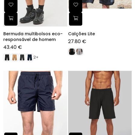
Bermuda multibolsos eco-
Calções Lite
responsável de homem
27.80 €
43.40 €
Preço
normal
2+