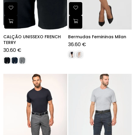
CALÇÃO UNISSEXO FRENCH
Bermudas Femininas Milan
TERRY
36.60 €
Preço
30.60 €
normal
Preço
normal