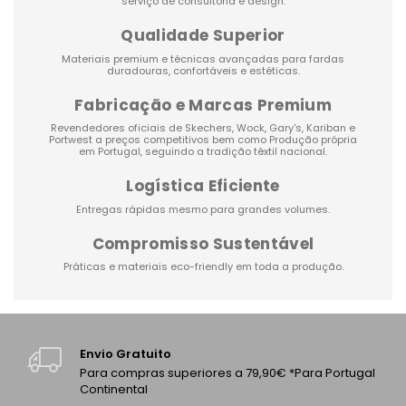
serviço de consultoria e design.
Qualidade Superior
Materiais premium e técnicas avançadas para fardas
duradouras, confortáveis e estéticas.
Fabricação e Marcas Premium
Revendedores oficiais de
Skechers
,
Wock
,
Gary's
,
Kariban
e
Portwest
a preços competitivos bem como Produção própria
em Portugal, seguindo a tradição têxtil nacional.
Logística Eficiente
Entregas rápidas mesmo para grandes volumes.
Compromisso Sustentável
Práticas e materiais eco-friendly em toda a produção.
Envio Gratuito
Para compras superiores a 79,90€ *Para Portugal
Continental