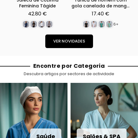
a
Jaleca de Cozinha
Túnica de homem com
T
Feminina Tágide
gola canelada de manga
r
curta Ruben
42.80 €
17.40 €
Preço
Preço
d
normal
normal
6+
a
s
VER NOVIDADES
,
U
Encontre por Categoria
n
Descubra artigos por sectores de actividade
i
f
o
r
m
Saúde
Salões & SPA