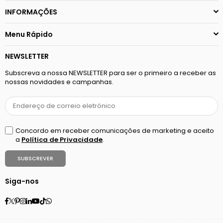
INFORMAÇÕES
Menu Rápido
NEWSLETTER
Subscreva a nossa NEWSLETTER para ser o primeiro a receber as
nossas novidades e campanhas.
Concordo em receber comunicações de marketing e aceito
a
Política de Privacidade
.
SUBSCREVER
Siga-nos
Facebook
Twitter
Pinterest
Instagram
Linkedin
YouTube
TikTok
Whatsapp