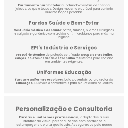
Fardamento para hotelaria
incluindo
aventais de cozinha
,
jalecas
, calças e toucas. Design moderno e durável para conforto
durante longas jornadas.
Fardas Saúde e Bem-Estar
Vestuário médico e de saúde
: batas, túnicas, pijamas cirúrgicos
e calçado ergonómico com tecidos antimicrobianos para máxima
higiene.
EPI's Indústria e Serviços
Vestuário técnico
de proteção certificado.
Roupa de trabalho
,
calças
,
coletes
e
fardas de trabalho
resistentes para conforto
em ambientes exigentes.
Uniformes Educação
Fardas e uniformes escolares
, batas, aventais para o sector da
educação.
Duráveis e confortáveis para o quotidiano educativo
Personalização e Consultoria
Fardas e uniformes profissionais,
adaptados à sua
identidade visual personalizados com bordados e
estampagens de alta qualidade. Assegurados pelo nosso