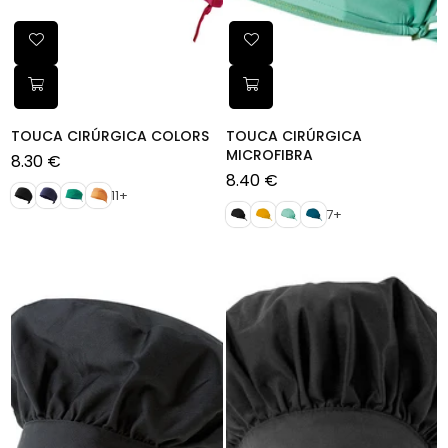
TOUCA CIRÚRGICA COLORS
TOUCA CIRÚRGICA
MICROFIBRA
8.30 €
Preço
8.40 €
normal
Preço
11+
normal
7+