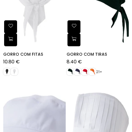
GORRO COM FITAS
GORRO COM TIRAS
10.80 €
8.40 €
Preço
Preço
normal
normal
21+