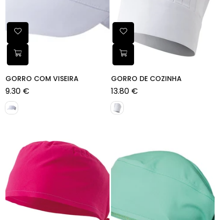
GORRO COM VISEIRA
GORRO DE COZINHA
9.30 €
13.80 €
Preço
Preço
normal
normal