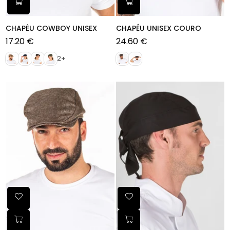
CHAPÉU COWBOY UNISEX
CHAPÉU UNISEX COURO
17.20 €
24.60 €
Preço
Preço
normal
normal
2+