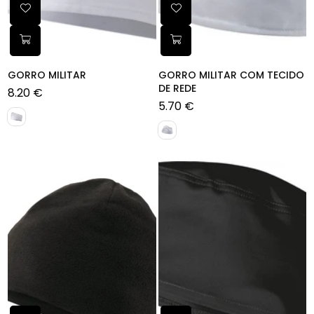
GORRO MILITAR
GORRO MILITAR COM TECIDO
DE REDE
8.20 €
Preço
5.70 €
normal
Preço
normal