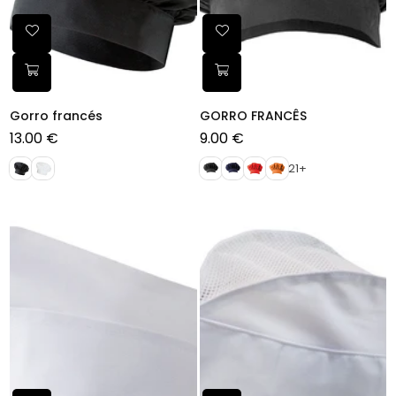
Gorro francés
GORRO FRANCÊS
13.00 €
9.00 €
Preço
Preço
normal
normal
21+