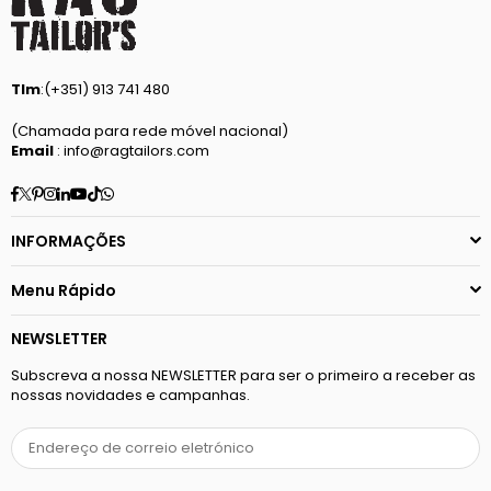
Tlm
:(+351) 913 741 480
(Chamada para rede móvel nacional)
Email
: info@ragtailors.com
Facebook
Twitter
Pinterest
Instagram
Linkedin
YouTube
TikTok
Whatsapp
INFORMAÇÕES
Menu Rápido
NEWSLETTER
Subscreva a nossa NEWSLETTER para ser o primeiro a receber as
nossas novidades e campanhas.