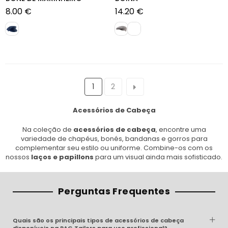
8.00 €
14.20 €
Preço
Preço
normal
normal
1
2
Acessórios de Cabeça
Na coleção de
acessórios de cabeça
, encontre uma
variedade de chapéus, bonés, bandanas e gorros para
complementar seu estilo ou uniforme. Combine-os com os
nossos
laços e papillons
para um visual ainda mais sofisticado.
Perguntas Frequentes
Quais são os principais tipos de acessórios de cabeça