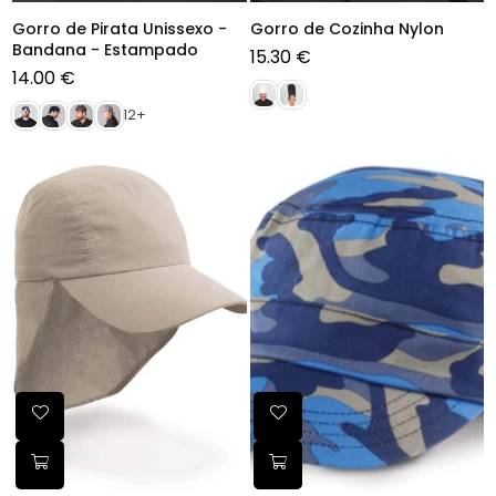
Gorro de Pirata Unissexo -
Gorro de Cozinha Nylon
Bandana - Estampado
15.30 €
Preço
14.00 €
normal
Preço
normal
12+