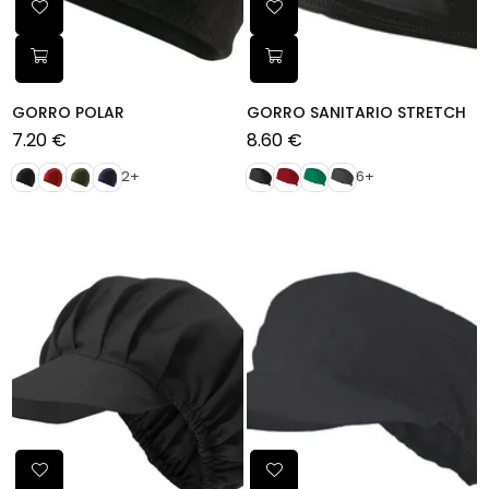
GORRO POLAR
GORRO SANITARIO STRETCH
7.20 €
8.60 €
Preço
Preço
normal
normal
2+
6+