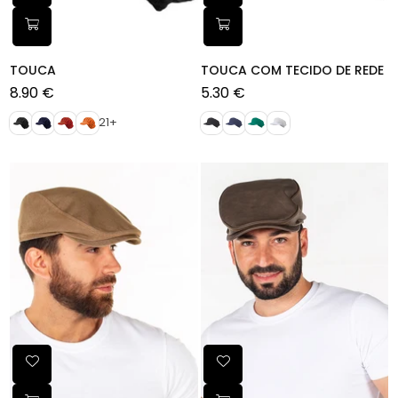
TOUCA
TOUCA COM TECIDO DE REDE
8.90 €
5.30 €
Preço
Preço
normal
normal
21+