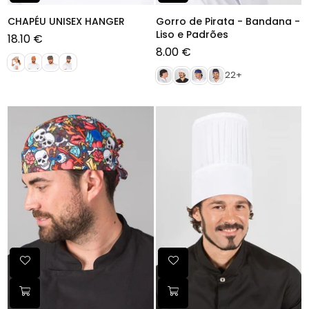
CHAPÉU UNISEX HANGER
Gorro de Pirata - Bandana -
Liso e Padrões
18.10 €
Preço
8.00 €
normal
Preço
normal
22+