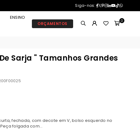
Facebook
Twitter
Pinterest
Instagram
Linkedin
YouTube
TikTok
Whatsa
Siga-nos:
ENSINO
0
ORÇAMENTOS
 De Sarja " Tamanhos Grandes
00F00025
curta, fechada, com decote em V, bolso esquerdo no
. Peça folgada com...