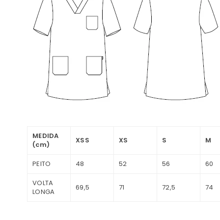
MEDIDA
XSS
XS
S
M
(cm)
PEITO
48
52
56
60
VOLTA
69,5
71
72,5
74
LONGA