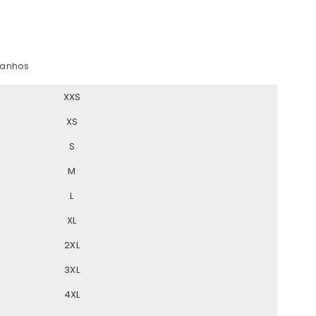
manhos
XXS
XS
S
M
L
XL
2XL
3XL
4XL