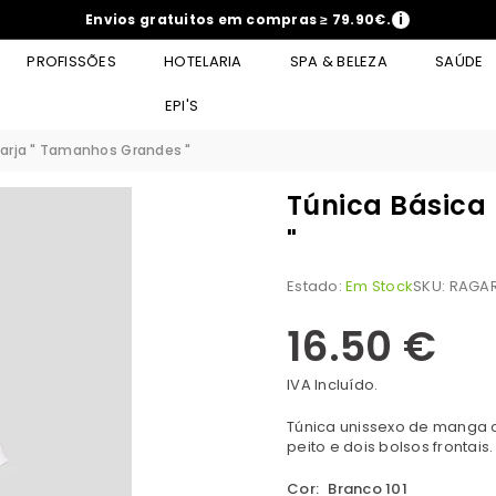
Envios gratuitos em compras ≥ 79.90€.
i
PROFISSÕES
HOTELARIA
SPA & BELEZA
SAÚDE
EPI'S
Sarja " Tamanhos Grandes "
Túnica Básica
"
Estado:
Em Stock
SKU:
RAGAR
16.50 €
Preço
normal
IVA Incluído.
Túnica unissexo de manga 
peito e dois bolsos frontais
Cor:
Branco 101