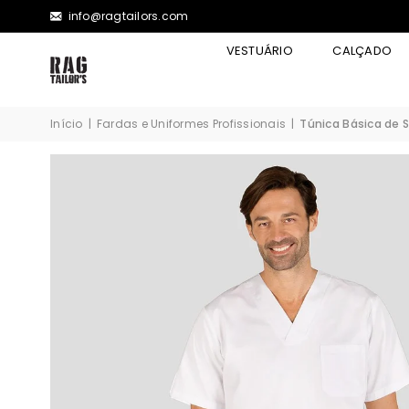
info@ragtailors.com
VESTUÁRIO
CALÇADO
Início
|
Fardas e Uniformes Profissionais
|
Túnica Básica de 