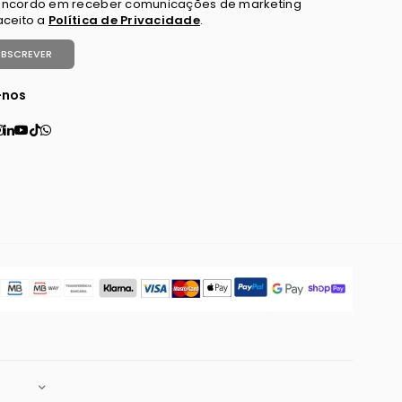
ncordo em receber comunicações de marketing
aceito a
Política de Privacidade
.
UBSCREVER
-nos
ebook
tter
interest
Instagram
Linkedin
YouTube
TikTok
Whatsapp