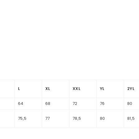
L
XL
XXL
YL
2YL
64
68
72
76
80
75,5
77
78,5
80
81,5