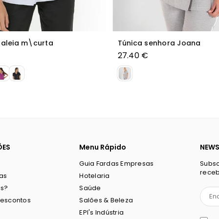
Girona
Túnica Básica Unissexo Sa
€
20.90 €
3+
ÕES
Menu Rápido
NEWS
Guia Fardas Empresas
Subsc
receb
ias
Hotelaria
s?
Saúde
Descontos
Salões & Beleza
EPI's Indústria