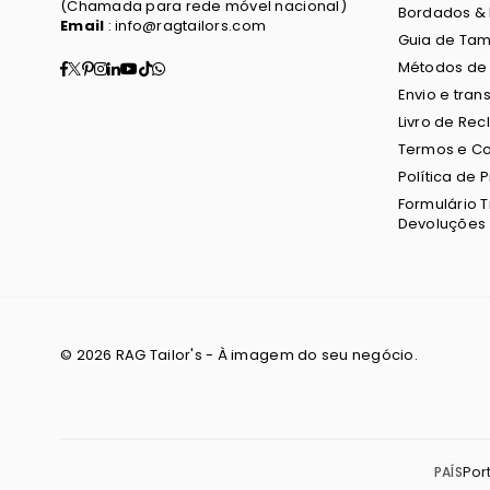
(Chamada para rede móvel nacional)
Bordados &
Email
: info@ragtailors.com
Guia de Ta
Facebook
Twitter
Pinterest
Instagram
Linkedin
YouTube
TikTok
Whatsapp
Métodos de
Envio e tran
Livro de Re
Termos e C
Política de 
Formulário 
Devoluções
© 2026 RAG Tailor's - À imagem do seu negócio.
PAÍS