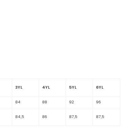
3YL
4YL
5YL
6YL
84
88
92
96
84,5
86
87,5
87,5