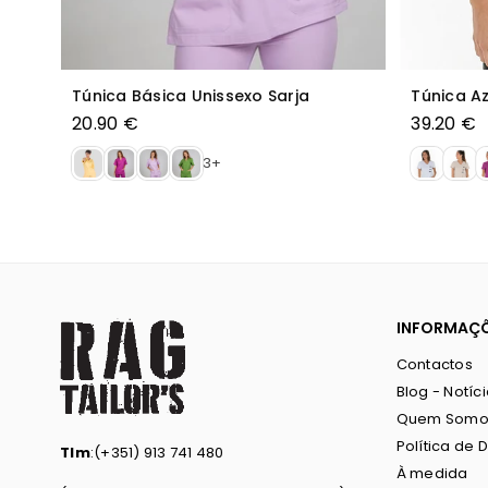
Tunica Feminina Belmonte
Túnica 
37.90 €
39.95 
INFORMAÇ
Contactos
Blog - Notíc
Quem Somo
Política de 
Tlm
:(+351) 913 741 480
À medida