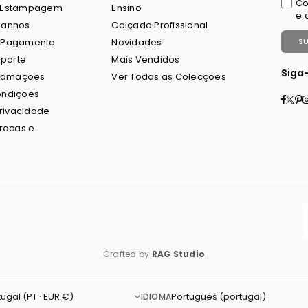
Co
 Estampagem
Ensino
e 
manhos
Calçado Profissional
 Pagamento
Novidades
S
sporte
Mais Vendidos
Siga
clamações
Ver Todas as Colecções
ondições
Fac
Twi
P
Privacidade
Trocas e
Crafted by
RAG Studio
IDIOMA