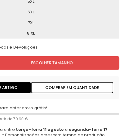
5XL
6XL
7XL
8 XL
rocas e Devoluções
ESCOLHER TAMANHO
E ARTIGO
COMPRAR EM QUANTIDADE
para obter envio grátis!
rtir de
79.90 €
a entre
terça-feira 11 agosto
e
segunda-feira 17
a. * Personalizações acrescem tempo de produção.