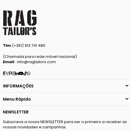
Tlm
:(+351) 913 741 480
(Chamada para rede móvel nacional)
Email
: info@ragtailors.com
Facebook
Twitter
Pinterest
Instagram
Linkedin
YouTube
TikTok
Whatsapp
INFORMAÇÕES
Menu Rápido
NEWSLETTER
Subscreva a nossa NEWSLETTER para ser o primeiro a receber as
nossas novidades e campanhas.