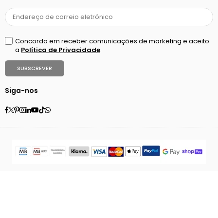
Concordo em receber comunicações de marketing e aceito
a
Política de Privacidade
.
SUBSCREVER
Siga-nos
Facebook
Twitter
Pinterest
Instagram
Linkedin
YouTube
TikTok
Whatsapp
© 2026 RAG Tailor's - À imagem do seu negócio.
Crafted by
RAG Studio
PAÍS