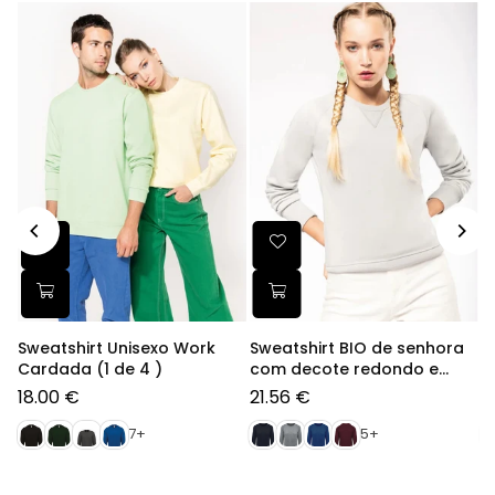
Sweatshirt Unisexo Work
Sweatshirt BIO de senhora
S
Cardada (1 de 4 )
com decote redondo e
c
mangas raglan (1 de 2)
m
18.00 €
21.56 €
2
Preço
Preço
P
normal
normal
n
7+
5+