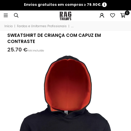
Envios gratuitos em compras ≥ 79.90€.
i
0
Início
|
Fardas e Uniformes Profissionais
|
SWEATSHIRT DE CRIANÇA COM CAPUZ
SWEATSHIRT DE CRIANÇA COM CAPUZ EM
CONTRASTE
25.70 €
IVA Incluído