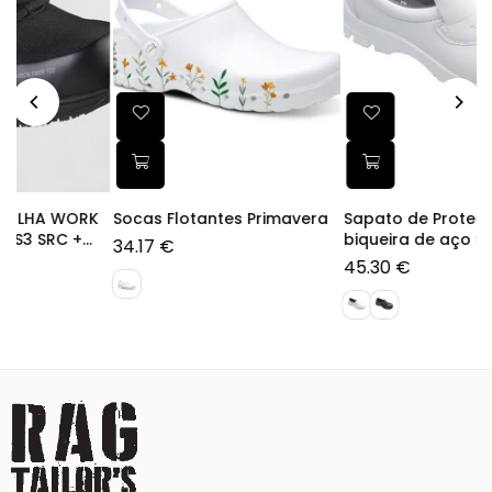
RK
Socas Flotantes Primavera
Sapato de Proteção, com
biqueira de aço S2
34.17 €
Preço
45.30 €
normal
Preço
normal