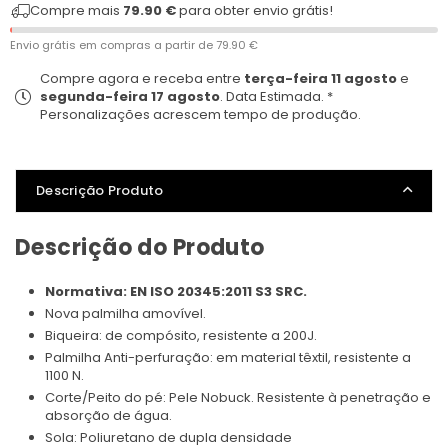
Compre mais
79.90 €
para obter envio grátis!
Envio grátis em compras a partir de
79.90 €
Compre agora e receba entre
terça-feira 11 agosto
e
segunda-feira 17 agosto
. Data Estimada. *
Personalizações acrescem tempo de produção.
Descrição Produto
Descrição do Produto
Normativa: EN ISO 20345:2011 S3 SRC.
Nova palmilha amovível.
Biqueira: de compósito, resistente a 200J.
Palmilha Anti-perfuração: em material têxtil, resistente a
1100 N.
Corte/Peito do pé: Pele Nobuck. Resistente à penetração e
absorção de água.
Sola: Poliuretano de dupla densidade