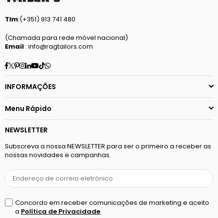
Tlm
:(+351) 913 741 480
(Chamada para rede móvel nacional)
Email
: info@ragtailors.com
Facebook
Twitter
Pinterest
Instagram
Linkedin
YouTube
TikTok
Whatsapp
INFORMAÇÕES
Menu Rápido
NEWSLETTER
Subscreva a nossa NEWSLETTER para ser o primeiro a receber as
nossas novidades e campanhas.
Concordo em receber comunicações de marketing e aceito
a
Política de Privacidade
.