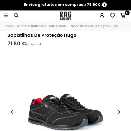
Envios gratuitos em compras ≥ 79.90€.
i
0
Início
|
Fardas e Uniformes Profissionais
|
Sapatilhas de Proteção Hugo
Sapatilhas De Proteção Hugo
71.80 €
IVA Incluído