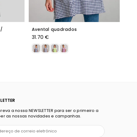
sico
Túnica Básica Unissexo Sarja
20.90 €
3+
LETTER
reva a nossa NEWSLETTER para ser o primeiro a
er as nossas novidades e campanhas.