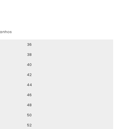
manhos
36
38
40
42
44
46
48
50
52