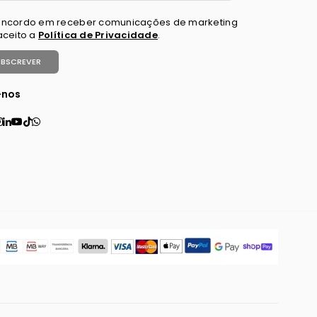
ncordo em receber comunicações de marketing
aceito a
Política de Privacidade
.
UBSCREVER
-nos
ebook
tter
interest
Instagram
Linkedin
YouTube
TikTok
Whatsapp