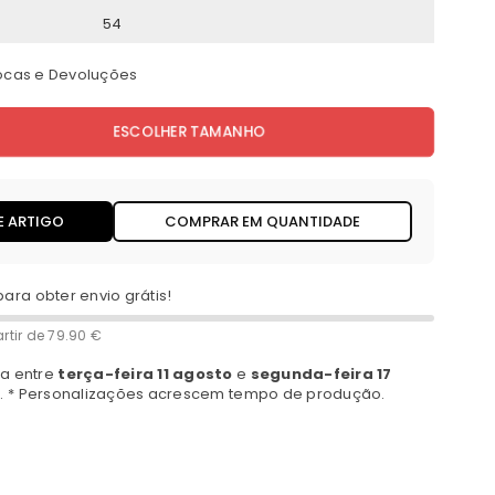
54
rocas e Devoluções
ESCOLHER TAMANHO
E ARTIGO
COMPRAR EM QUANTIDADE
para obter envio grátis!
rtir de
79.90 €
a entre
terça-feira 11 agosto
e
segunda-feira 17
a. * Personalizações acrescem tempo de produção.