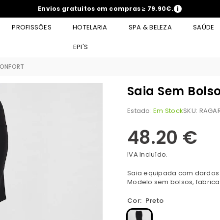
Envios gratuitos em compras ≥ 79.90€.
i
PROFISSÕES
HOTELARIA
SPA & BELEZA
SAÚDE
EPI'S
CONFORT
Saia Sem Bols
Estado:
Em Stock
SKU:
RAGAR
48.20 €
Preço
normal
IVA Incluído.
Saia equipada com dardos dia
Modelo sem bolsos, fabrica
Cor:
Preto