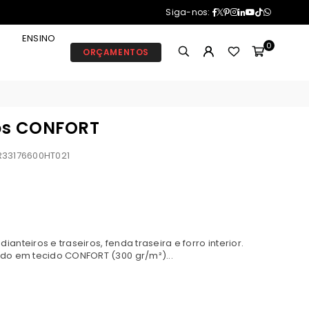
Facebook
Twitter
Pinterest
Instagram
Linkedin
YouTube
TikTok
Whatsa
Siga-nos:
ENSINO
0
ORÇAMENTOS
os CONFORT
33176600HT021
nteiros e traseiros, fenda traseira e forro interior.
do em tecido CONFORT (300 gr/m²)...