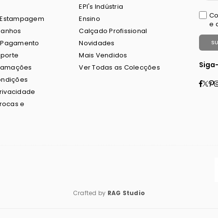
EPI's Indústria
Co
 Estampagem
Ensino
e 
manhos
Calçado Profissional
 Pagamento
Novidades
S
sporte
Mais Vendidos
Siga
clamações
Ver Todas as Colecções
ondições
Fac
Twi
P
Privacidade
Trocas e
Crafted by
RAG Studio