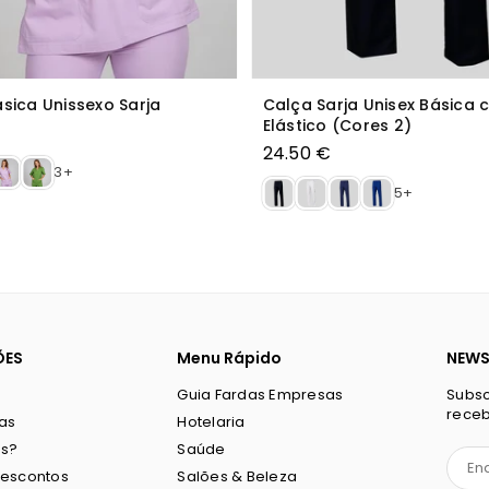
sica de senhora Lagoa
Avental Duplo Colores Bá
13.30 €
Preço
normal
29+
ÕES
Menu Rápido
NEWS
Guia Fardas Empresas
Subsc
receb
ias
Hotelaria
s?
Saúde
Descontos
Salões & Beleza