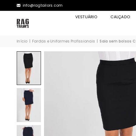
info@ragtailors.com
VESTUÁRIO
CALÇADO
Início
|
Fardas e Uniformes Profissionais
|
Saia sem bolsos 