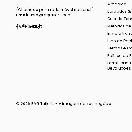
À medida
(Chamada para rede móvel nacional)
Bordados &
Email
: info@ragtailors.com
Guia de Ta
Facebook
Twitter
Pinterest
Instagram
Linkedin
YouTube
TikTok
Whatsapp
Métodos de
Envio e tran
Livro de Re
Termos e C
Política de 
Formulário 
Devoluções
© 2026 RAG Tailor's - À imagem do seu negócio.