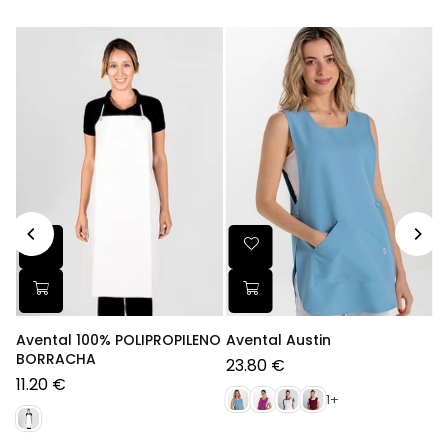
Avental 100% POLIPROPILENO
Avental Austin
BORRACHA
23.80 €
Preço
11.20 €
normal
Preço
1+
normal