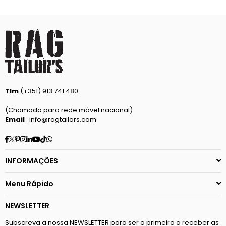
Tlm
:(+351) 913 741 480
(Chamada para rede móvel nacional)
Email
: info@ragtailors.com
Facebook
Twitter
Pinterest
Instagram
Linkedin
YouTube
TikTok
Whatsapp
INFORMAÇÕES
Menu Rápido
NEWSLETTER
Subscreva a nossa NEWSLETTER para ser o primeiro a receber as