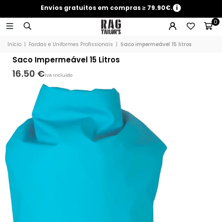
Envios gratuitos em compras ≥ 79.90€.
i
0
Início
|
Fardas e Uniformes Profissionais
|
Saco impermeável 15 litros
Saco Impermeável 15 Litros
16.50 €
IVA Incluído