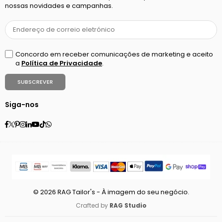
nossas novidades e campanhas.
Concordo em receber comunicações de marketing e aceito
a
Política de Privacidade
.
SUBSCREVER
Siga-nos
Facebook
Twitter
Pinterest
Instagram
Linkedin
YouTube
TikTok
Whatsapp
© 2026 RAG Tailor's - À imagem do seu negócio.
Crafted by
RAG Studio