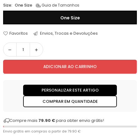
Size:
One Size
Guia de Tamanhos
One Size
Favoritos
Envios, Trocas e Devoluções
Quantidade
ADICIONAR AO CARRINHO
PERSONALIZAR ESTE ARTIGO
COMPRAR EM QUANTIDADE
Compre mais
79.90 €
para obter envio grátis!
Envio grátis em compras a partir de
79.90 €