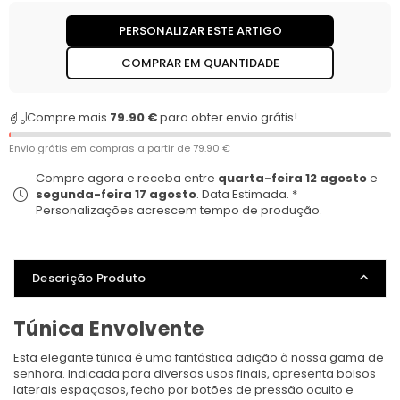
PERSONALIZAR ESTE ARTIGO
COMPRAR EM QUANTIDADE
Compre mais
79.90 €
para obter envio grátis!
Envio grátis em compras a partir de
79.90 €
Compre agora e receba entre
quarta-feira 12 agosto
e
segunda-feira 17 agosto
. Data Estimada. *
Personalizações acrescem tempo de produção.
Descrição Produto
Túnica Envolvente
Esta elegante túnica é uma fantástica adição à nossa gama de
senhora. Indicada para diversos usos finais, apresenta bolsos
laterais espaçosos, fecho por botões de pressão oculto e