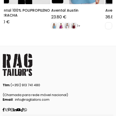
Avental Bata Lonay
Avental Bata Miriápo
36.80 €
40.00 €
Preço
normal
Tlm
:(+351) 913 741 480
(Chamada para rede móvel nacional)
Email
: info@ragtailors.com
Facebook
Twitter
Pinterest
Instagram
Linkedin
YouTube
TikTok
Whatsapp