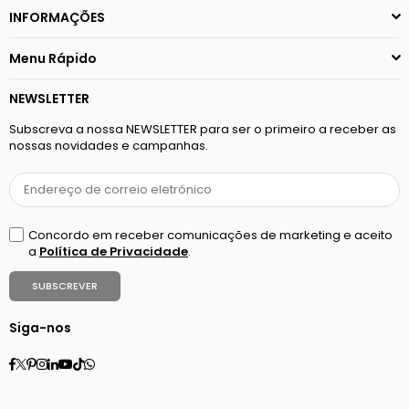
INFORMAÇÕES
Menu Rápido
NEWSLETTER
Subscreva a nossa NEWSLETTER para ser o primeiro a receber as
nossas novidades e campanhas.
Concordo em receber comunicações de marketing e aceito
a
Política de Privacidade
.
SUBSCREVER
Siga-nos
Facebook
Twitter
Pinterest
Instagram
Linkedin
YouTube
TikTok
Whatsapp