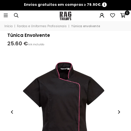
Envios gratuitos em compras ≥ 79.90€.
i
0
Início
|
Fardas e Uniformes Profissionais
|
Túnica envolvente
Túnica Envolvente
25.60 €
IVA Incluído