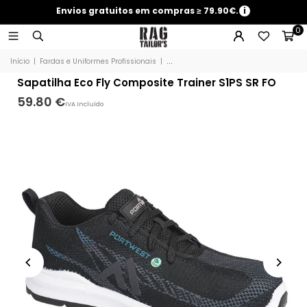
Envios gratuitos em compras ≥ 79.90€.
i
0
Início
|
Fardas e Uniformes Profissionais
|
Sapatilha Eco Fly Composite Trainer S
Sapatilha Eco Fly Composite Trainer S1PS SR FO
59.80 €
IVA Incluído