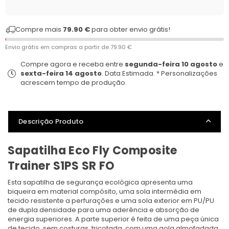
Compre mais
79.90 €
para obter envio grátis!
Envio grátis em compras a partir de
79.90 €
Compre agora e receba entre
segunda-feira 10 agosto
e
sexta-feira 14 agosto
. Data Estimada. * Personalizações
acrescem tempo de produção.
Descrição Produto
Sapatilha Eco Fly Composite
Trainer S1PS SR FO
Esta sapatilha de segurança ecológica apresenta uma
biqueira em material compósito, uma sola intermédia em
tecido resistente a perfurações e uma sola exterior em PU/PU
de dupla densidade para uma aderência e absorção de
energia superiores. A parte superior é feita de uma peça única
de tecido, sem costuras, tricotada, com uma gola almofadada