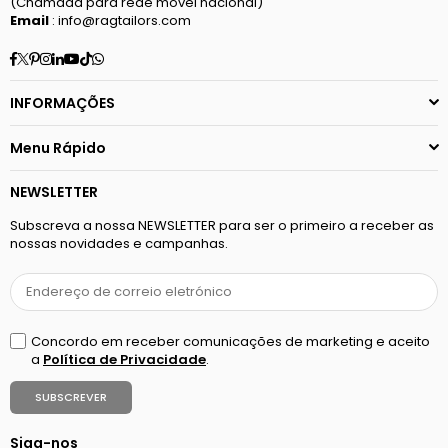
(Chamada para rede móvel nacional)
Email
: info@ragtailors.com
Facebook
Twitter
Pinterest
Instagram
Linkedin
YouTube
TikTok
Whatsapp
INFORMAÇÕES
Menu Rápido
NEWSLETTER
Subscreva a nossa NEWSLETTER para ser o primeiro a receber as
nossas novidades e campanhas.
Concordo em receber comunicações de marketing e aceito
a
Política de Privacidade
.
SUBSCREVER
Siga-nos