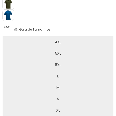
Size:
Guia de Tamanhos
4XL
5XL
6XL
L
M
S
XL