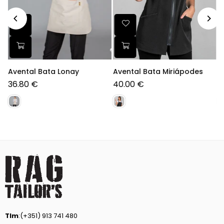
Avental Bata Lonay
Avental Bata Miriápodes
A
36.80 €
40.00 €
1
Preço
P
normal
n
Tlm
:(+351) 913 741 480