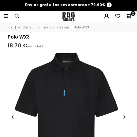
Envios gratuitos em compras ≥ 79.90€.
i
0
Início
|
Fardas e Uniformes Profissionais
|
Pólo WX3
Pólo WX3
18.70 €
IVA Incluído