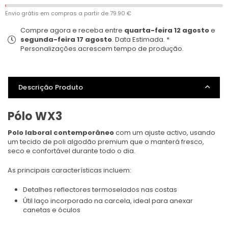
Envio grátis em compras a partir de
79.90 €
Compre agora e receba entre
quarta-feira 12 agosto
e
segunda-feira 17 agosto
. Data Estimada. *
Personalizações acrescem tempo de produção.
Descrição Produto
Pólo WX3
Polo laboral contemporâneo
com um ajuste activo, usando
um tecido de poli algodão premium que o manterá fresco,
seco e confortável durante todo o dia.
As principais características incluem:
Detalhes reflectores termoselados nas costas
Útil laço incorporado na carcela, ideal para anexar
canetas e óculos