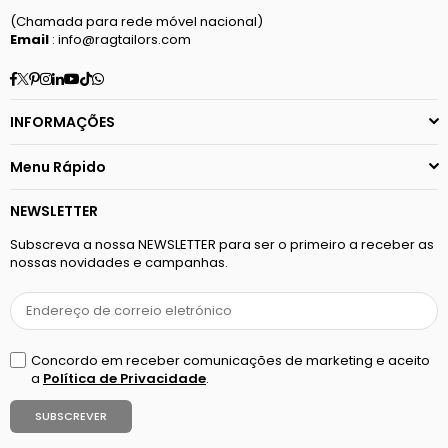
(Chamada para rede móvel nacional)
Email
: info@ragtailors.com
Facebook
Twitter
Pinterest
Instagram
Linkedin
YouTube
TikTok
Whatsapp
INFORMAÇÕES
Menu Rápido
NEWSLETTER
Subscreva a nossa NEWSLETTER para ser o primeiro a receber as
nossas novidades e campanhas.
Concordo em receber comunicações de marketing e aceito
a
Política de Privacidade
.
SUBSCREVER