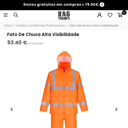
Envios gratuitos em compras ≥ 79.90€.
i
0
Início
|
Fardas e Uniformes Profissionais
|
Fato de chuva alta visibilidade
Fato De Chuva Alta Visibilidade
53.40 €
IVA Incluído