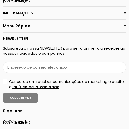
INFORMAÇÕES
Menu Rápido
NEWSLETTER
Subscreva a nossa NEWSLETTER para ser o primeiro a receber as
nossas novidades e campanhas.
Concordo em receber comunicações de marketing e aceito
a
Política de Privacidade
.
SUBSCREVER
Siga-nos
Facebook
Twitter
Pinterest
Instagram
Linkedin
YouTube
TikTok
Whatsapp