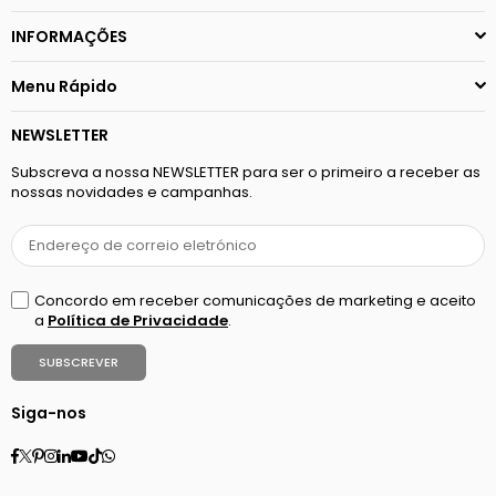
INFORMAÇÕES
Menu Rápido
NEWSLETTER
Subscreva a nossa NEWSLETTER para ser o primeiro a receber as
nossas novidades e campanhas.
Concordo em receber comunicações de marketing e aceito
a
Política de Privacidade
.
SUBSCREVER
Siga-nos
Facebook
Twitter
Pinterest
Instagram
Linkedin
YouTube
TikTok
Whatsapp