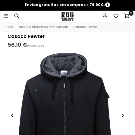
Envios gratuitos em compras ≥ 79.90€.
i
0
Início
|
Fardas e Uniformes Profissionais
|
Casaco Pewter
Casaco Pewter
56.10 €
IVA Incluído