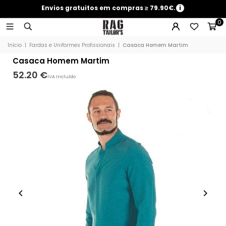
Envios gratuitos em compras ≥ 79.90€.
i
0
Início
|
Fardas e Uniformes Profissionais
|
Casaca Homem Martim
Casaca Homem Martim
52.20 €
IVA Incluído