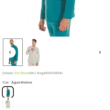
Estado:
Em Stock
SKU:
RagAR0003551H
Cor:
Água Marina