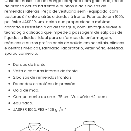
Casaco masculino de manga comprida com gola mao, fecho
de prensa oculto na frente e punhos e dois bolsos de
remendos laterais. Peça de vestuário semi-equipada, com
costuras à frente e atrás e dardos à frente. Fabricado em 100%
poliéster JASPER, um tecido que proporciona o máximo
conforto e resistência ao descasque, com um toque suave e
tecnologia aplicada que impede a passagem de salpicos de
líquidos e fluidos. Ideal para uniformes de enfermagem,
médicos e outros profissionais de saúde em hospitais, clínicas
e centros médicos, farmácia, laboratório, veterinária, estética,
spa ou comércio.
Dardos de frente.
Volta e costuras laterais da frente.
2 bolsos de remendos frontais.
Escondeu os botões de pressão.
Gola de mao.
Comprimento do arox.: 75 cm. Vestuário H2.: semi
equipado.
JASPER 100% PES - 126 gr/m²