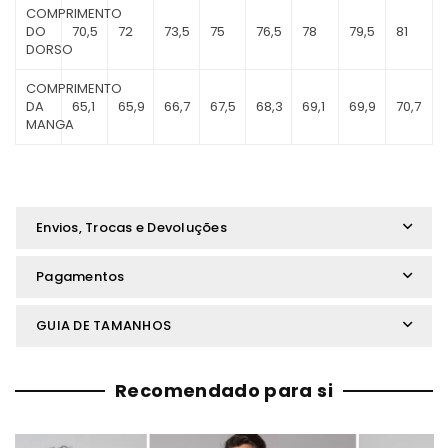
COMPRIMENTO
DO
70,5
72
73,5
75
76,5
78
79,5
81
DORSO
COMPRIMENTO
DA
65,1
65,9
66,7
67,5
68,3
69,1
69,9
70,7
MANGA
Envios, Trocas e Devoluções
Pagamentos
GUIA DE TAMANHOS
Recomendado para si