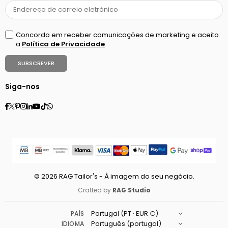
Concordo em receber comunicações de marketing e aceito
a
Política de Privacidade
.
SUBSCREVER
Siga-nos
Facebook
Twitter
Pinterest
Instagram
Linkedin
YouTube
TikTok
Whatsapp
© 2026 RAG Tailor's - À imagem do seu negócio.
Crafted by
RAG Studio
PAÍS
IDIOMA