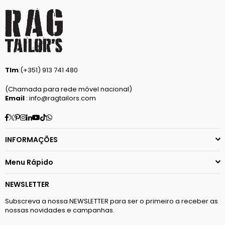
Tlm
:(+351) 913 741 480
(Chamada para rede móvel nacional)
Email
: info@ragtailors.com
Facebook
Twitter
Pinterest
Instagram
Linkedin
YouTube
TikTok
Whatsapp
INFORMAÇÕES
Menu Rápido
NEWSLETTER
Subscreva a nossa NEWSLETTER para ser o primeiro a receber as
nossas novidades e campanhas.