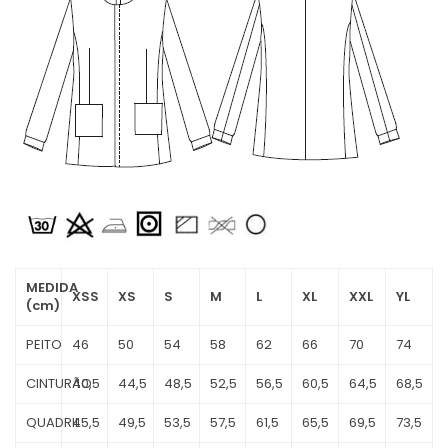
MEDIDA
XSS
XS
S
M
L
XL
XXL
YL
(cm)
PEITO
46
50
54
58
62
66
70
74
CINTURÃO
40,5
44,5
48,5
52,5
56,5
60,5
64,5
68,5
QUADRIL
45,5
49,5
53,5
57,5
61,5
65,5
69,5
73,5