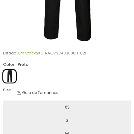
Estado:
Em Stock
SKU:
RAGV33403006HT021
Color:
Preto
Size:
Guia de Tamanhos
XS
S
M