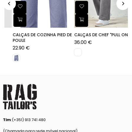
D DE
CALÇAS DE CHEF "PULL ON"
CALÇA CARGO
MULTIBOLSOS
36.00 €
Preço
58.10 €
normal
Preço
normal
1+
Tlm
:(+351) 913 741 480
(Chamada para rede móvel nacional)