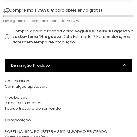
Compre mais
79.90 €
para obter envio grátis!
Envio grátis em compras a partir de
79.90 €
Compre agora e receba entre
segunda-feira 10 agosto
e
sexta-feira 14 agosto
. Data Estimada. * Personalizações
acrescem tempo de produção.
Descrição Produto
Cós elástico
Com alças ajustáveis
Três bolsos:
2 bolsos franceses
1 bolso traseiro de remendo
Composição:
POPELINA. 65% POLIÉSTER - 35% ALGODÃO PENTEADO