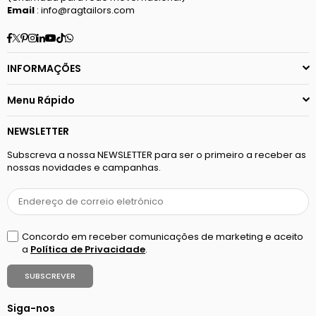
Email
: info@ragtailors.com
Facebook
Twitter
Pinterest
Instagram
Linkedin
YouTube
TikTok
Whatsapp
INFORMAÇÕES
Menu Rápido
NEWSLETTER
Subscreva a nossa NEWSLETTER para ser o primeiro a receber as
nossas novidades e campanhas.
Concordo em receber comunicações de marketing e aceito
a
Política de Privacidade
.
SUBSCREVER
Siga-nos