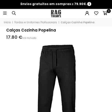
Envios gratuitos em compras ≥ 79.90€.
i
0
Início
|
Fardas e Uniformes Profissionais
|
Calças Cozinha Popelina
Calças Cozinha Popelina
17.80 €
IVA Incluído