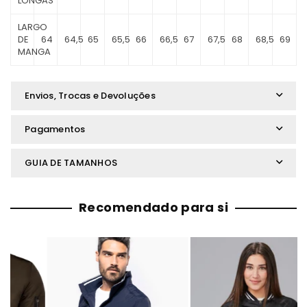
LONGAS
LARGO
DE
64
64,5
65
65,5
66
66,5
67
67,5
68
68,5
69
MANGA
Envios, Trocas e Devoluções
Pagamentos
GUIA DE TAMANHOS
Recomendado para si