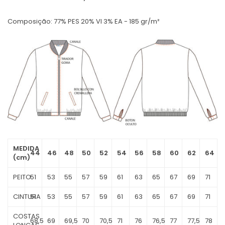
Composição: 77% PES 20% VI 3% EA - 185 gr/m²
MEDIDA
44
46
48
50
52
54
56
58
60
62
64
(cm)
PEITO
51
53
55
57
59
61
63
65
67
69
71
CINTURA
51
53
55
57
59
61
63
65
67
69
71
COSTAS
68,5
69
69,5
70
70,5
71
76
76,5
77
77,5
78