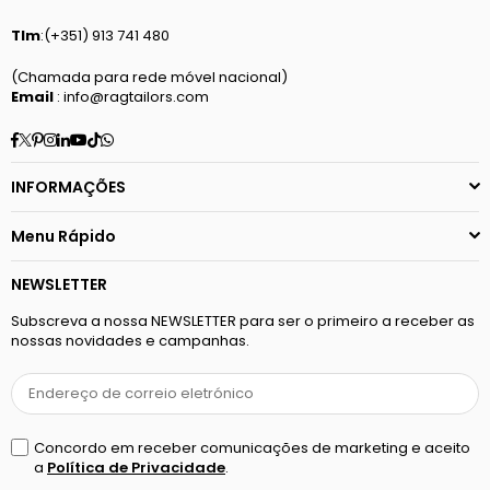
Tlm
:(+351) 913 741 480
(Chamada para rede móvel nacional)
Email
: info@ragtailors.com
Facebook
Twitter
Pinterest
Instagram
Linkedin
YouTube
TikTok
Whatsapp
INFORMAÇÕES
Menu Rápido
NEWSLETTER
Subscreva a nossa NEWSLETTER para ser o primeiro a receber as
nossas novidades e campanhas.
Concordo em receber comunicações de marketing e aceito
a
Política de Privacidade
.