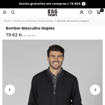
Envios gratuitos em compras ≥ 79.90€.
i
0
Início
|
Fardas e Uniformes Profissionais
|
Bomber Masculino Naples
Bomber Masculino Naples
70.62 €
IVA Incluído