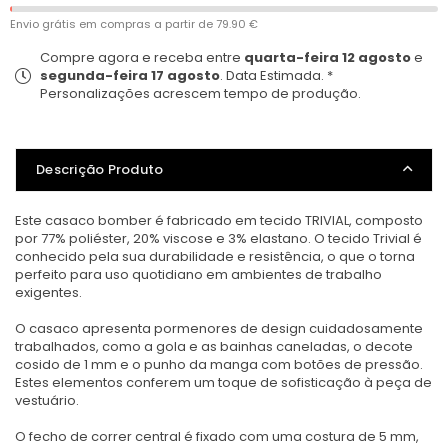
Envio grátis em compras a partir de
79.90 €
Compre agora e receba entre
quarta-feira 12 agosto
e
segunda-feira 17 agosto
. Data Estimada. *
Personalizações acrescem tempo de produção.
Descrição Produto
Este casaco bomber é fabricado em tecido TRIVIAL, composto
por 77% poliéster, 20% viscose e 3% elastano. O tecido Trivial é
conhecido pela sua durabilidade e resistência, o que o torna
perfeito para uso quotidiano em ambientes de trabalho
exigentes.
O casaco apresenta pormenores de design cuidadosamente
trabalhados, como a gola e as bainhas caneladas, o decote
cosido de 1 mm e o punho da manga com botões de pressão.
Estes elementos conferem um toque de sofisticação à peça de
vestuário.
O fecho de correr central é fixado com uma costura de 5 mm,