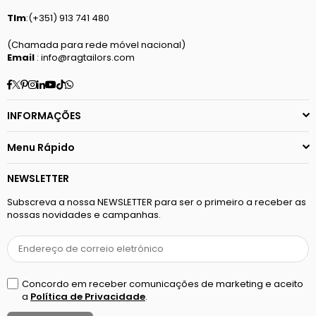
Tlm
:(+351) 913 741 480
(Chamada para rede móvel nacional)
Email
: info@ragtailors.com
Facebook
Twitter
Pinterest
Instagram
Linkedin
YouTube
TikTok
Whatsapp
INFORMAÇÕES
Menu Rápido
NEWSLETTER
Subscreva a nossa NEWSLETTER para ser o primeiro a receber as
nossas novidades e campanhas.
Concordo em receber comunicações de marketing e aceito
a
Política de Privacidade
.