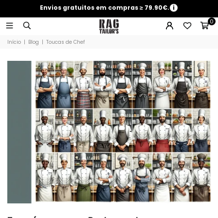
Envios gratuitos em compras ≥ 79.90€.
i
0
Início
|
Blog
|
Toucas de Chef